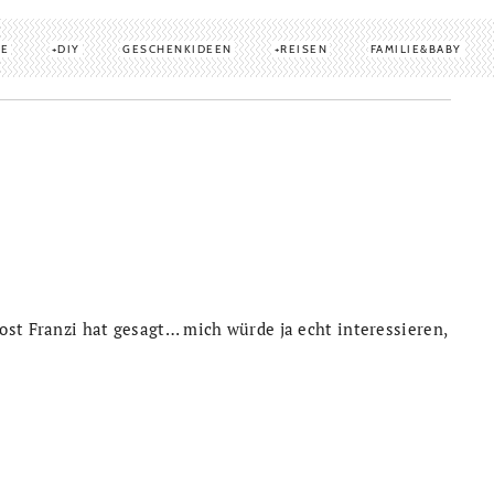
TE
DIY
GESCHENKIDEEN
REISEN
FAMILIE&BABY
st Franzi hat gesagt… mich würde ja echt interessieren,