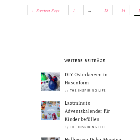
← Previous Page
1
…
13
14
WEITERE BEITRÄGE
DIY Osterkerzen in
Hasenform
THE INSPIRING LIFE
by
Lastminute
Adventskalender für
Kinder befüllen
THE INSPIRING LIFE
by
Halloween Deko-Mumien