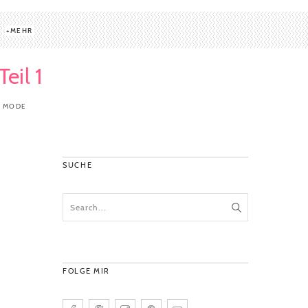
MEHR
eil 1
Y MODE
SUCHE
FOLGE MIR