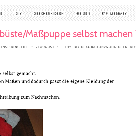
TE
DIY
GESCHENKIDEEN
REISEN
FAMILIE&BABY
üste/Maßpuppe selbst machen T
 INSPIRING LIFE
21 AUGUST
-
,
DIY
,
DIY DEKORATION/WOHNIDEEN
,
DI
 selbst gemacht.
en Maßen und dadurch passt die eigene Kleidung der
schreibung zum Nachmachen.