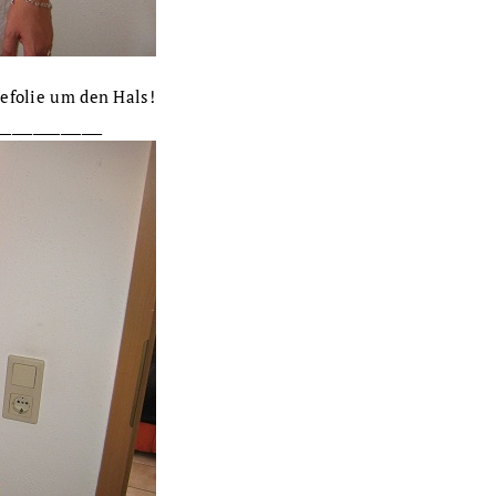
tefolie um den Hals!
_______________