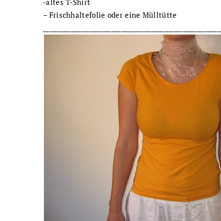
-altes T-Shirt
– Frischhaltefolie oder eine Mülltütte
_________________________________________________________