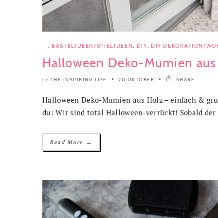
-
,
BASTELIDEEN/SPIELIDEEN
,
DIY
,
DIY DEKORATION/WO
Halloween Deko-Mumien aus
THE INSPIRING LIFE
20 OKTOBER
SHARE
by
Halloween Deko-Mumien aus Holz – einfach & grus
du: Wir sind total Halloween-verrückt! Sobald der 
→
Read More