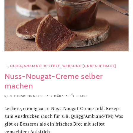
-
,
QUIGG/AMBIANO
,
REZEPTE
,
WERBUNG [UNBEAUFTRAGT]
Nuss-Nougat-Creme selber
machen
THE INSPIRING LIFE
9 MÄRZ
SHARE
by
Leckere, cremig zarte Nuss-Nougat-Creme inkl. Rezept
zum Ausdrucken (auch für z. B. Quigg/Ambiano/TM) Was
gibt es Besseres als ein frisches Brot mit selbst
gemachtem Aufstrich..