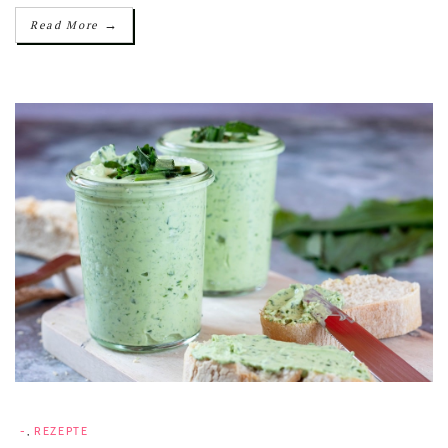
→
Read More
-
,
REZEPTE