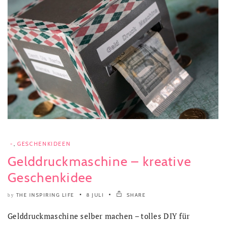
-
,
GESCHENKIDEEN
Gelddruckmaschine – kreative
Geschenkidee
THE INSPIRING LIFE
8 JULI
SHARE
by
Gelddruckmaschine selber machen – tolles DIY für