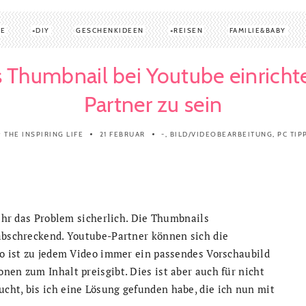
TE
DIY
GESCHENKIDEEN
REISEN
FAMILIE&BABY
 Thumbnail bei Youtube einrich
Partner zu sein
THE INSPIRING LIFE
21 FEBRUAR
-
,
BILD/VIDEOBEARBEITUNG
,
PC TIP
y
 ihr das Problem sicherlich. Die Thumbnails
 abschreckend. Youtube-Partner können sich die
so ist zu jedem Video immer ein passendes Vorschaubild
nen zum Inhalt preisgibt. Dies ist aber auch für nicht
cht, bis ich eine Lösung gefunden habe, die ich nun mit