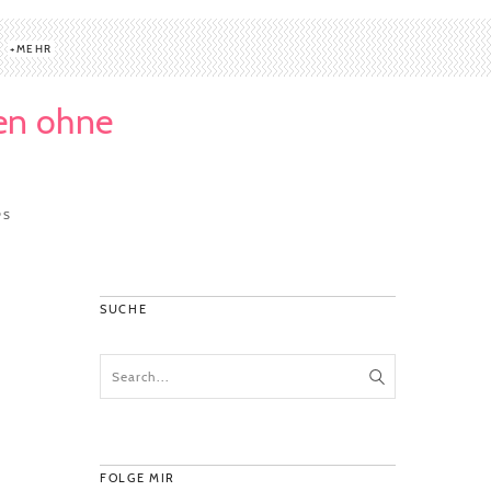
MEHR
ten ohne
PS
SUCHE
FOLGE MIR