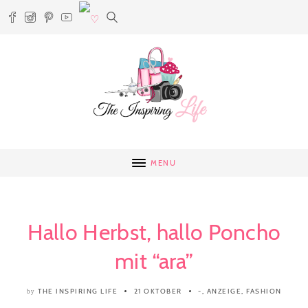
MENU
Hallo Herbst, hallo Poncho
mit “ara”
THE INSPIRING LIFE
21 OKTOBER
-
,
ANZEIGE
,
FASHION
by