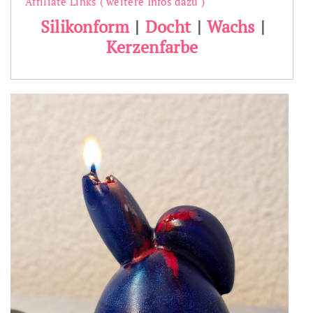
Affiliate Links (
weitere Infos dazu
)
Silikonform
|
Docht
|
Wachs
|
Kerzenfarbe