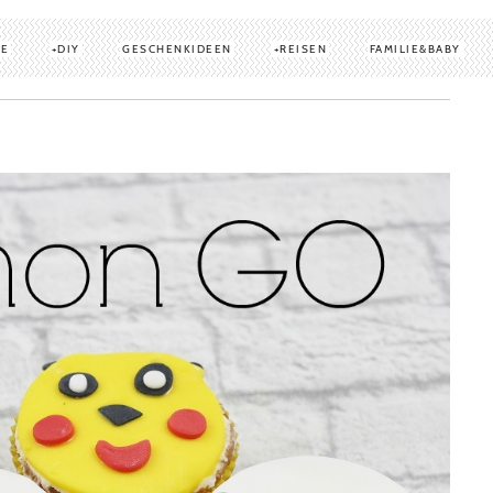
TE
DIY
GESCHENKIDEEN
REISEN
FAMILIE&BABY