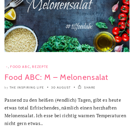
-
,
FOOD ABC
,
REZEPTE
Food ABC: M – Melonensalat
THE INSPIRING LIFE
30 AUGUST
SHARE
by
Passend zu den heißen (#endlich) Tagen, gibt es heute
etwas total Erfrischendes, nämlich einen herzhaften
Melonensalat. Ich esse bei richtig warmen Temperaturen
nicht gern etwas..