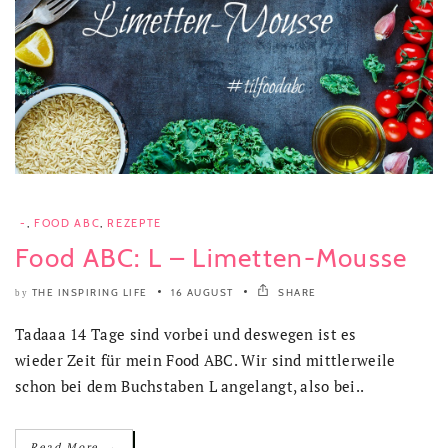
-
,
FOOD ABC
,
REZEPTE
Food ABC: L – Limetten-Mousse
THE INSPIRING LIFE
16 AUGUST
SHARE
by
Tadaaa 14 Tage sind vorbei und deswegen ist es
wieder Zeit für mein Food ABC. Wir sind mittlerweile
schon bei dem Buchstaben L angelangt, also bei..
→
Read More