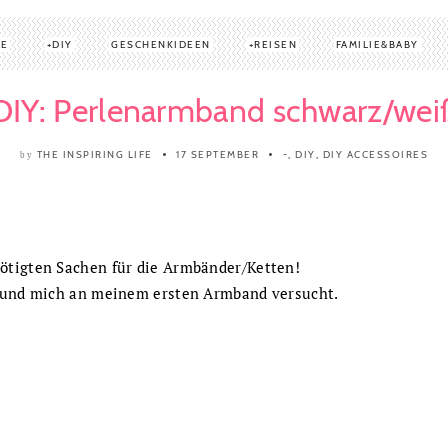
TE
DIY
GESCHENKIDEEN
REISEN
FAMILIE&BABY
DIY: Perlenarmband schwarz/wei
THE INSPIRING LIFE
17 SEPTEMBER
-
,
DIY
,
DIY ACCESSOIRES
by
ötigten Sachen für die Armbänder/Ketten!
t und mich an meinem ersten Armband versucht.