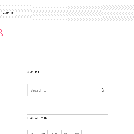
MEHR
ß
SUCHE
FOLGE MIR