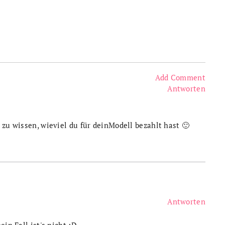
Add Comment
Antworten
 zu wissen, wieviel du für deinModell bezahlt hast 🙂
Antworten
ein Fall ist's nicht ;D