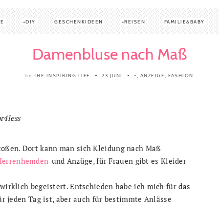
TE
DIY
GESCHENKIDEEN
REISEN
FAMILIE&BABY
Damenbluse nach Maß
THE INSPIRING LIFE
23 JUNI
-
,
ANZEIGE
,
FASHION
by
r4less
oßen. Dort kann man sich Kleidung nach Maß
Herrenhemden
und Anzüge, für Frauen gibt es Kleider
wirklich begeistert. Entschieden habe ich mich für das
für jeden Tag ist, aber auch für bestimmte Anlässe