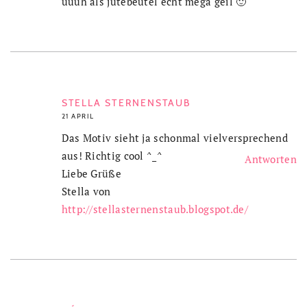
uuuh als jutebeutel echt mega geil 🙂
STELLA STERNENSTAUB
21 APRIL
Das Motiv sieht ja schonmal vielversprechend
aus! Richtig cool ^_^
Antworten
Liebe Grüße
Stella von
http://stellasternenstaub.blogspot.de/