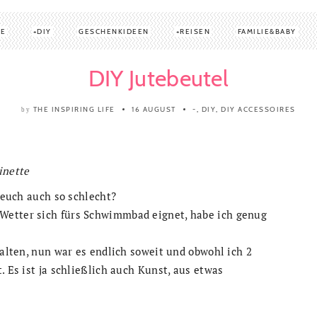
TE
DIY
GESCHENKIDEEN
REISEN
FAMILIE&BABY
DIY Jutebeutel
THE INSPIRING LIFE
16 AUGUST
-
,
DIY
,
DIY ACCESSOIRES
by
inette
i euch auch so schlecht?
Wetter sich fürs Schwimmbad eignet, habe ich genug
talten, nun war es endlich soweit und obwohl ich 2
. Es ist ja schließlich auch Kunst, aus etwas