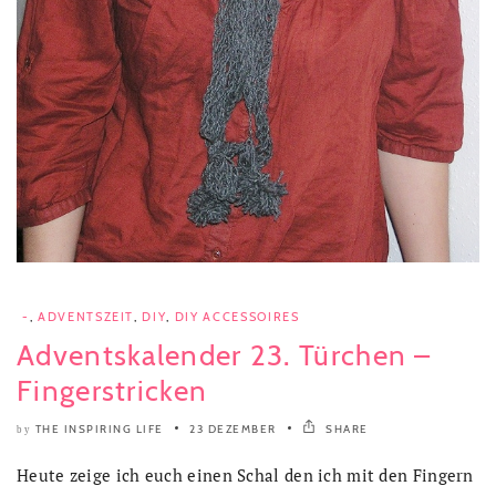
-
,
ADVENTSZEIT
,
DIY
,
DIY ACCESSOIRES
Adventskalender 23. Türchen –
Fingerstricken
THE INSPIRING LIFE
23 DEZEMBER
SHARE
by
Heute zeige ich euch einen Schal den ich mit den Fingern