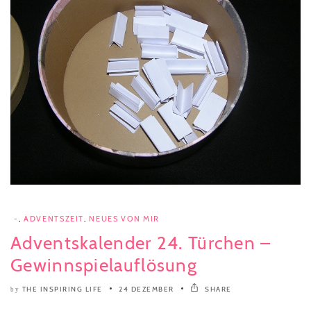
-
,
ADVENTSZEIT
,
NEUES VON MIR
Adventskalender 24. Türchen –
Gewinnspielauflösung
THE INSPIRING LIFE
24 DEZEMBER
SHARE
by