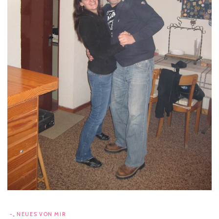
-
,
NEUES VON MIR