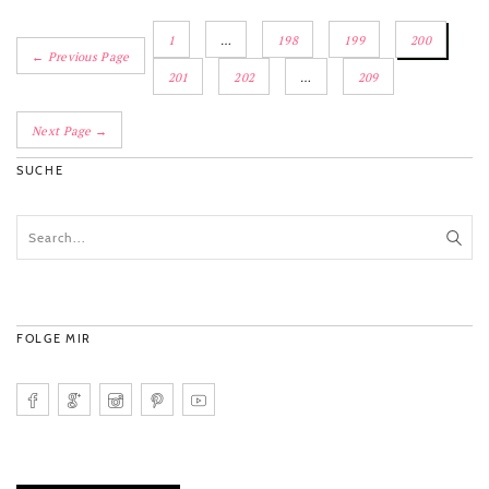
1
…
198
199
200
← Previous Page
201
202
…
209
Next Page →
SUCHE
FOLGE MIR