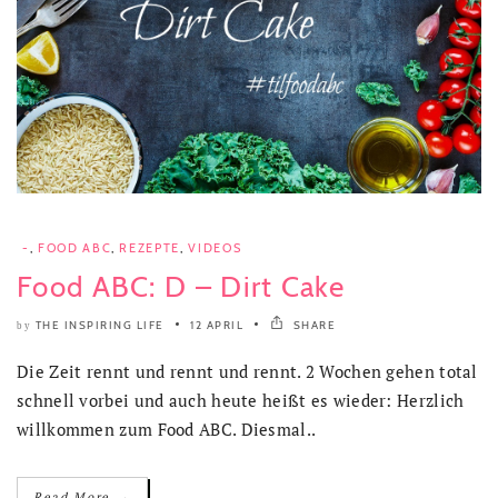
-
,
FOOD ABC
,
REZEPTE
,
VIDEOS
Food ABC: D – Dirt Cake
THE INSPIRING LIFE
12 APRIL
SHARE
by
Die Zeit rennt und rennt und rennt. 2 Wochen gehen total
schnell vorbei und auch heute heißt es wieder: Herzlich
willkommen zum Food ABC. Diesmal..
→
Read More