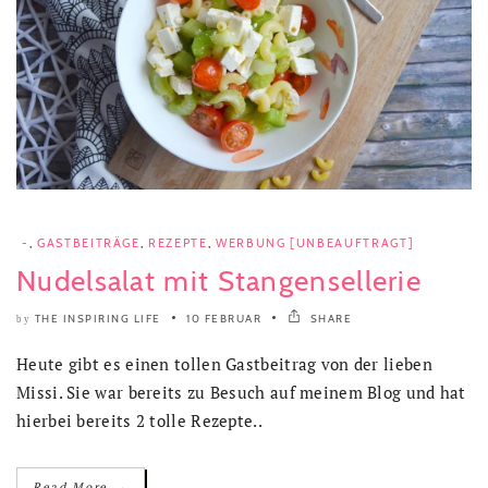
-
,
GASTBEITRÄGE
,
REZEPTE
,
WERBUNG [UNBEAUFTRAGT]
Nudelsalat mit Stangensellerie
THE INSPIRING LIFE
10 FEBRUAR
SHARE
by
Heute gibt es einen tollen Gastbeitrag von der lieben
Missi. Sie war bereits zu Besuch auf meinem Blog und hat
hierbei bereits 2 tolle Rezepte..
→
Read More