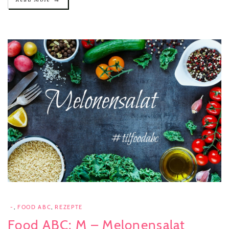
-
,
FOOD ABC
,
REZEPTE
Food ABC: M – Melonensalat