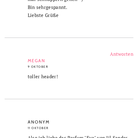
Bin sehrgespannt.
Liebste Grüße
Antworten
MEGAN
9 OKTOBER
toller header!
ANONYM
11 OKTOBER
Also ich liebe das Parfum "Eve" von Jil Sander