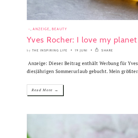
-
,
ANZEIGE
,
BEAUTY
Yves Rocher: I love my plane
THE INSPIRING LIFE
19 JUNI
SHARE
by
Anzeige: Dieser Beitrag enthält Werbung für Yve
diesjährigen Sommerurlaub gebucht. Mein größter 
→
Read More