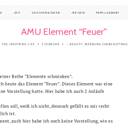
TE
DIY
GESCHENKIDEEN
REISEN
FAMILIE&BABY
AMU Element “Feuer”
THE INSPIRING LIFE
3 FEBRUAR
-
,
BEAUTY
,
WERBUNG [UNBEAUFTRAG
y
einer Reihe “Elemente schminken”.
ch heute das Element “Feuer”. Dieses Element war eine
ine Vorstellung hatte. Hier habe ich auch 2 Anläufe
llen soll, weiß ich nicht, dennoch gefällt es mir recht
ich ist.
ent, auch hier habe ich noch keine Vorstellung, wie es