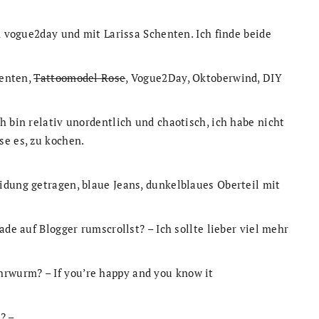
n vogue2day und mit Larissa Schenten. Ich finde beide
henten,
Tattoomodel Rose
, Vogue2Day, Oktoberwind, DIY
h bin relativ unordentlich und chaotisch, ich habe nicht
se es, zu kochen.
idung getragen, blaue Jeans, dunkelblaues Oberteil mit
ade auf Blogger rumscrollst? – Ich sollte lieber viel mehr
Ohrwurm?
–
If you’re happy and you know it
? –