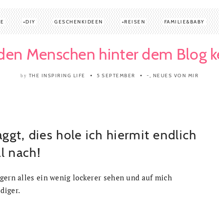
TE
DIY
GESCHENKIDEEN
REISEN
FAMILIE&BABY
den Menschen hinter dem Blog 
THE INSPIRING LIFE
5 SEPTEMBER
-
,
NEUES VON MIR
by
aggt, dies hole ich hiermit endlich
l nach!
gern alles ein wenig lockerer sehen und auf mich
diger.