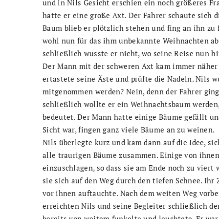
und in Nils Gesicht erschien ein noch größeres F
hatte er eine große Axt. Der Fahrer schaute sic
Baum blieb er plötzlich stehen und fing an ihn zu
wohl nun für das ihm unbekannte Weihnachten abg
schließlich wusste er nicht, wo seine Reise nun 
Der Mann mit der schweren Axt kam immer näher zu
ertastete seine Äste und prüfte die Nadeln. Nils 
mitgenommen werden? Nein, denn der Fahrer ging 
schließlich wollte er ein Weihnachtsbaum werden
bedeutet. Der Mann hatte einige Bäume gefällt und
Sicht war, fingen ganz viele Bäume an zu weinen.
Nils überlegte kurz und kam dann auf die Idee, si
alle traurigen Bäume zusammen. Einige von ihnen
einzuschlagen, so dass sie am Ende noch zu viert
sie sich auf den Weg durch den tiefen Schnee. Ihr
vor ihnen auftauchte. Nach dem weiten Weg vorbe
erreichten Nils und seine Begleiter schließlich de
bereits von weitem funkelte und leuchtete. Er war