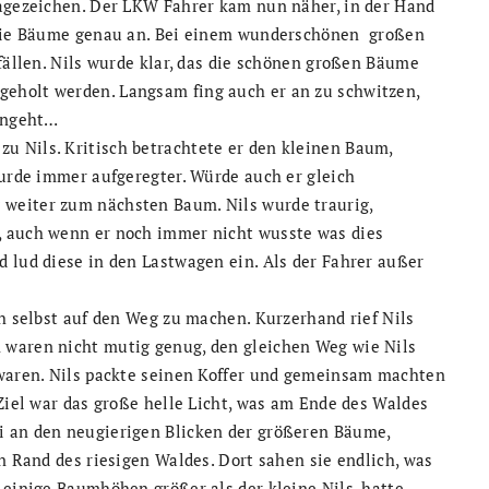
ragezeichen. Der LKW Fahrer kam nun näher, in der Hand
h die Bäume genau an. Bei einem wunderschönen großen
 fällen. Nils wurde klar, das die schönen großen Bäume
eholt werden. Langsam fing auch er an zu schwitzen,
hingeht…
 Nils. Kritisch betrachtete er den kleinen Baum,
wurde immer aufgeregter. Würde auch er gleich
weiter zum nächsten Baum. Nils wurde traurig,
, auch wenn er noch immer nicht wusste was dies
 lud diese in den Lastwagen ein. Als der Fahrer außer
ch selbst auf den Weg zu machen. Kurzerhand rief Nils
 waren nicht mutig genug, den gleichen Weg wie Nils
 waren. Nils packte seinen Koffer und gemeinsam machten
 Ziel war das große helle Licht, was am Ende des Waldes
i an den neugierigen Blicken der größeren Bäume,
n Rand des riesigen Waldes. Dort sahen sie endlich, was
 einige Baumhöhen größer als der kleine Nils, hatte