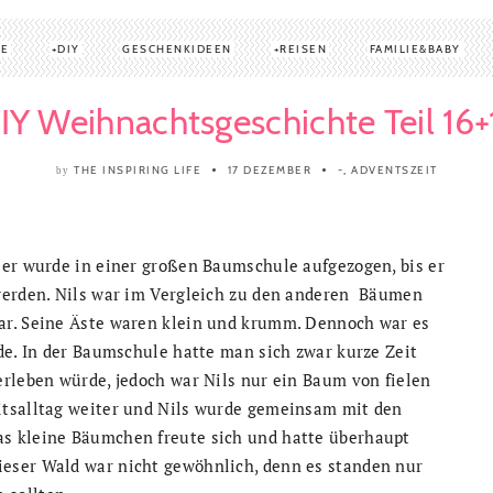
TE
DIY
GESCHENKIDEEN
REISEN
FAMILIE&BABY
IY Weihnachtsgeschichte Teil 16+
THE INSPIRING LIFE
17 DEZEMBER
-
,
ADVENTSZEIT
by
ser wurde in einer großen Baumschule aufgezogen, bis er
 werden. Nils war im Vergleich zu den anderen Bäumen
ar. Seine Äste waren klein und krumm. Dennoch war es
de. In der Baumschule hatte man sich zwar kurze Zeit
erleben würde, jedoch war Nils nur ein Baum von fielen
itsalltag weiter und Nils wurde gemeinsam mit den
s kleine Bäumchen freute sich und hatte überhaupt
eser Wald war nicht gewöhnlich, denn es standen nur