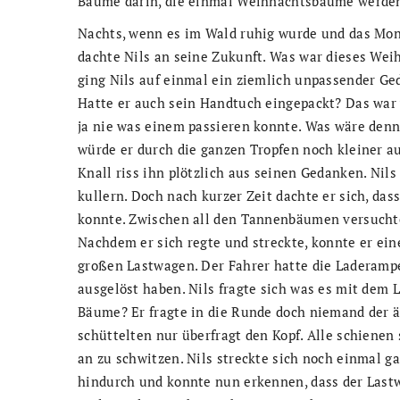
Bäume darin, die einmal Weihnachtsbäume werden
Nachts, wenn es im Wald ruhig wurde und das Mon
dachte Nils an seine Zukunft. Was war dieses We
ging Nils auf einmal ein ziemlich unpassender Ge
Hatte er auch sein Handtuch eingepackt? Das war 
ja nie was einem passieren konnte. Was wäre den
würde er durch die ganzen Tropfen noch kleiner au
Knall riss ihn plötzlich aus seinen Gedanken. Ni
kullern. Doch nach kurzer Zeit dachte er sich, da
konnte. Zwischen all den Tannenbäumen versuchte 
Nachdem er sich regte und streckte, konnte er ein
großen Lastwagen. Der Fahrer hatte die Laderampe
ausgelöst haben. Nils fragte sich was es mit dem 
Bäume? Er fragte in die Runde doch niemand der 
schüttelten nur überfragt den Kopf. Alle schienen
an zu schwitzen. Nils streckte sich noch einmal g
hindurch und konnte nun erkennen, dass der Last