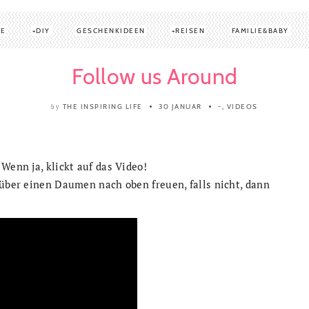
TE
DIY
GESCHENKIDEEN
REISEN
FAMILIE&BABY
Follow us Around
THE INSPIRING LIFE
30 JANUAR
-
,
VIDEOS
by
Wenn ja, klickt auf das Video!
 über einen Daumen nach oben freuen, falls nicht, dann