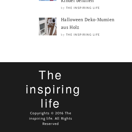
Kinder befüllen
THE INSPIRING LIFE
by
Halloween Deko-Mumien
aus Holz
THE INSPIRING LIFE
by
The
inspiring
life
Copyrights © 2016 The
inspiring life. All Rights
Reserved