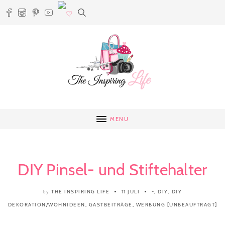
MENU
DIY Pinsel- und Stiftehalter
THE INSPIRING LIFE
11 JULI
-
,
DIY
,
DIY
by
DEKORATION/WOHNIDEEN
,
GASTBEITRÄGE
,
WERBUNG [UNBEAUFTRAGT]