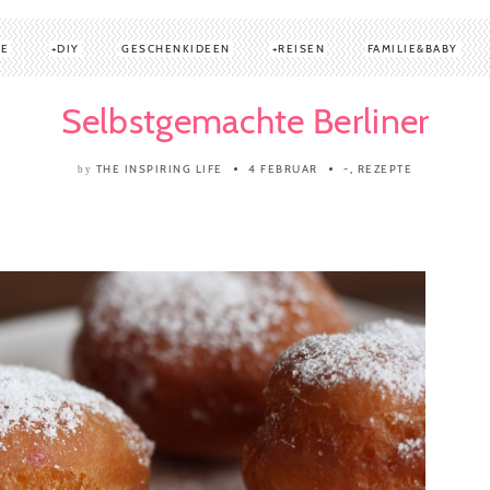
TE
DIY
GESCHENKIDEEN
REISEN
FAMILIE&BABY
Selbstgemachte Berliner
THE INSPIRING LIFE
4 FEBRUAR
-
,
REZEPTE
by