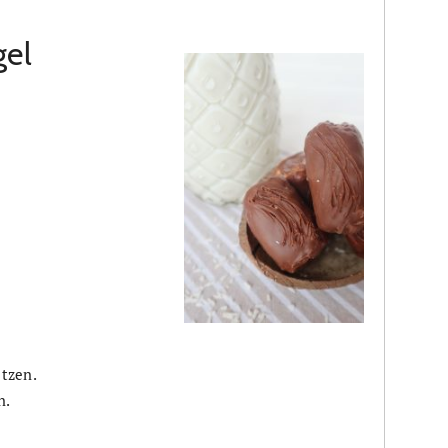
gel
tzen.
n.