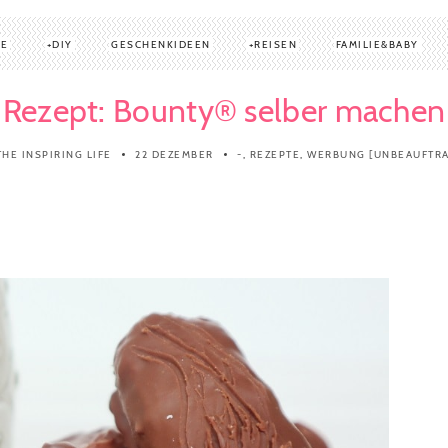
TE
DIY
GESCHENKIDEEN
REISEN
FAMILIE&BABY
Rezept: Bounty® selber machen
THE INSPIRING LIFE
22 DEZEMBER
-
,
REZEPTE
,
WERBUNG [UNBEAUFTRA