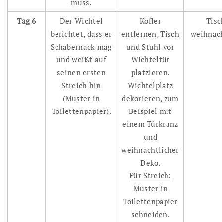
muss.
Tag 6
Der Wichtel
Koffer
Tisc
berichtet, dass er
entfernen, Tisch
weihnac
Schabernack mag
und Stuhl vor
und weißt auf
Wichteltür
seinen ersten
platzieren.
Streich hin
Wichtelplatz
(Muster in
dekorieren, zum
Toilettenpapier).
Beispiel mit
einem Türkranz
und
weihnachtlicher
Deko.
Für Streich:
Muster in
Toilettenpapier
schneiden.