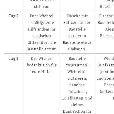
sich vor.
Baustel
Tag 2
Euer Wichtel
Flasche mit
Flasche 
benötigt eure
Glitzer auf der
Baustell
Hilfe indem ihr
Baustelle
Absp
magisches
platzieren.
Baustel
Glitzer über die
Baustelle etwas
Baustelle streut.
umbauen.
Tag 3
Der Wichtel
Baustelle
Wicht
bedankt sich für
wegräumen.
Briefkast
eure Hilfe.
Wichteltür
jetzt i
platzieren,
und Stell
daneben
Besen
Putzeimer,
Dankesc
Briefkasten, und
kleines
Dankeschön für