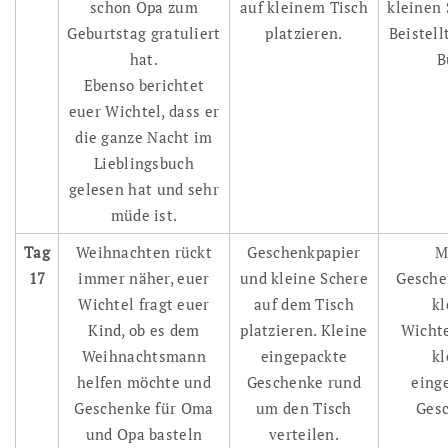
schon Opa zum
auf kleinem Tisch
kleinen 
Geburtstag gratuliert
platzieren.
Beistell
hat.
B
Ebenso berichtet
euer Wichtel, dass er
die ganze Nacht im
Lieblingsbuch
gelesen hat und sehr
müde ist.
Tag
Weihnachten rückt
Geschenkpapier
M
17
immer näher, euer
und kleine Schere
Gesche
Wichtel fragt euer
auf dem Tisch
kl
Kind, ob es dem
platzieren. Kleine
Wichte
Weihnachtsmann
eingepackte
kl
helfen möchte und
Geschenke rund
eing
Geschenke für Oma
um den Tisch
Ges
und Opa basteln
verteilen.