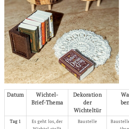
Datum
Wichtel-
Dekoration
Wa
Brief-Thema
der
ben
Wichteltür
Tag 1
Es geht los, der
Baustelle
Baustell
Wichtel stellt
Absp