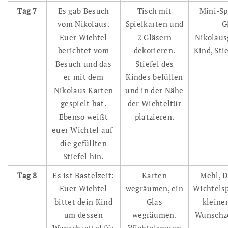
Tag 7
Es gab Besuch
Tisch mit
Mini-Sp
vom Nikolaus.
Spielkarten und
G
Euer Wichtel
2 Gläsern
Nikolaus
berichtet vom
dekorieren.
Kind, Sti
Besuch und das
Stiefel des
er mit dem
Kindes befüllen
Nikolaus Karten
und in der Nähe
gespielt hat.
der Wichteltür
Ebenso weißt
platzieren.
euer Wichtel auf
die gefüllten
Stiefel hin.
Tag 8
Es ist Bastelzeit:
Karten
Mehl, 
Euer Wichtel
wegräumen, ein
Wichtels
bittet dein Kind
Glas
kleiner
um dessen
wegräumen.
Wunschze
Wunschzettel für
Wichtelspuren