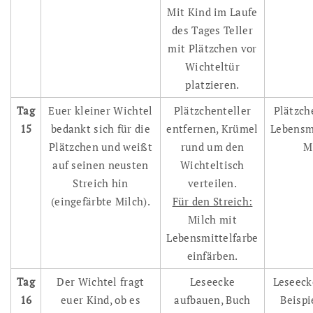
Mit Kind im Laufe
des Tages Teller
mit Plätzchen vor
Wichteltür
platzieren.
Tag
Euer kleiner Wichtel
Plätzchenteller
Plätzch
15
bedankt sich für die
entfernen, Krümel
Lebensmi
Plätzchen und weißt
rund um den
M
auf seinen neusten
Wichteltisch
Streich hin
verteilen.
(eingefärbte Milch).
Für den Streich:
Milch mit
Lebensmittelfarbe
einfärben.
Tag
Der Wichtel fragt
Leseecke
Leseeck
16
euer Kind, ob es
aufbauen, Buch
Beispi