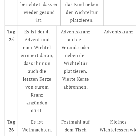
berichtet, dass er
das Kind neben
wieder gesund
der Wichteltür
ist.
platzieren.
Tag
Es ist der 4.
Adventskranz
Adventskranz
25
Advent und
auf der
euer Wichtel
Veranda oder
erinnert daran,
neben der
dass ihr nun
Wichteltür
auch die
platzieren.
letzten Kerze
Vierte Kerze
von eurem
abbrennen.
Kranz
anzünden
dürft.
Tag
Es ist
Festmahl auf
Kleines
26
Weihnachten.
dem Tisch
Wichtelessen wi