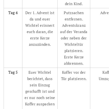
dein Kind.
Tag 4
Der 1. Advent ist
Putzsachen
Adve
da und euer
entfernen.
Wichtel erinnert
Adventskranz
euch daran, die
auf der Veranda
erste Kerze
oder neben der
anzuzünden.
Wichteltür
platzieren.
Erste Kerze
abbrennen.
Tag 5
Euer Wichtel
Koffer vor der
Kof
berichtet, dass
Tür platzieren.
Umzug
sein Einzug
geschafft ist und
er nur noch seine
Koffer auspacken