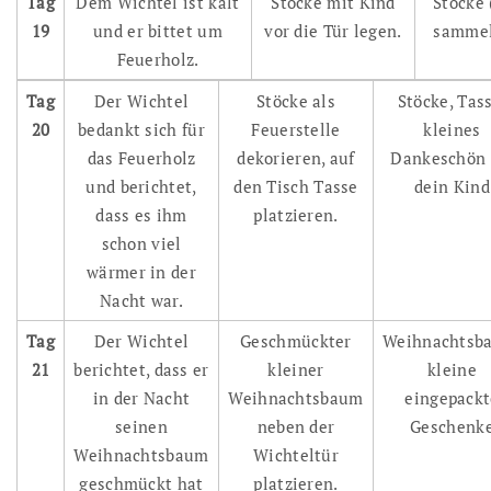
Tag
Dem Wichtel ist kalt
Stöcke mit Kind
Stöcke 
19
und er bittet um
vor die Tür legen.
sammel
Feuerholz.
Tag
Der Wichtel
Stöcke als
Stöcke, Tass
20
bedankt sich für
Feuerstelle
kleines
das Feuerholz
dekorieren, auf
Dankeschön 
und berichtet,
den Tisch Tasse
dein Kind
dass es ihm
platzieren.
schon viel
wärmer in der
Nacht war.
Tag
Der Wichtel
Geschmückter
Weihnachtsb
21
berichtet, dass er
kleiner
kleine
in der Nacht
Weihnachtsbaum
eingepackt
seinen
neben der
Geschenk
Weihnachtsbaum
Wichteltür
geschmückt hat
platzieren.