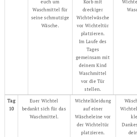
euch um
Korb mit
Wichte
Waschmittel für
dreckiger
Was
seine schmutzige
Wichtelwäsche
Wäsche.
vor Wichteltür
platzieren.
Im Laufe des
Tages
gemeinsam mit
deinem Kind
Waschmittel
vor die Tür
stellen.
Tag
Euer Wichtel
Wichtelkleidung
Wäsch
10
bedankt sich für das
auf einer
Wichtel
Waschmittel.
Wäscheleine vor
kl
der Wichteltür
Dankes
platzieren.
dei