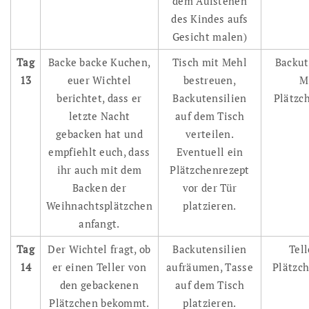
dem Aufstehen
des Kindes aufs
Gesicht malen)
Tag
Backe backe Kuchen,
Tisch mit Mehl
Backut
13
euer Wichtel
bestreuen,
M
berichtet, dass er
Backutensilien
Plätzc
letzte Nacht
auf dem Tisch
gebacken hat und
verteilen.
empfiehlt euch, dass
Eventuell ein
ihr auch mit dem
Plätzchenrezept
Backen der
vor der Tür
Weihnachtsplätzchen
platzieren.
anfangt.
Tag
Der Wichtel fragt, ob
Backutensilien
Tell
14
er einen Teller von
aufräumen, Tasse
Plätzch
den gebackenen
auf dem Tisch
Plätzchen bekommt.
platzieren.