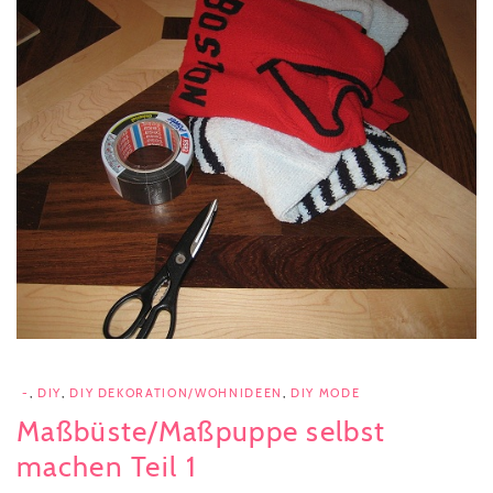
-
,
DIY
,
DIY DEKORATION/WOHNIDEEN
,
DIY MODE
Maßbüste/Maßpuppe selbst
machen Teil 1