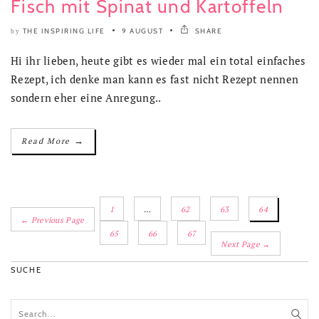
Fisch mit Spinat und Kartoffeln
THE INSPIRING LIFE
9 AUGUST
SHARE
by
Hi ihr lieben, heute gibt es wieder mal ein total einfaches
Rezept, ich denke man kann es fast nicht Rezept nennen
sondern eher eine Anregung..
→
Read More
1
…
62
63
64
← Previous Page
65
66
67
Next Page →
SUCHE