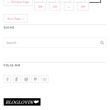
← Previous Page
204
205
…
209
Next Page →
SUCHE
FOLGE MIR