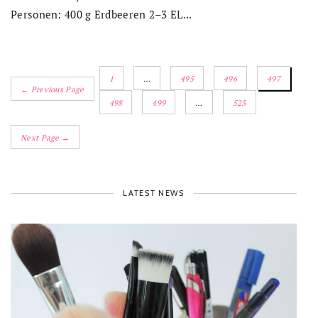
Personen: 400 g Erdbeeren 2–3 EL...
1
…
495
496
497
← Previous Page
498
499
…
523
Next Page →
LATEST NEWS