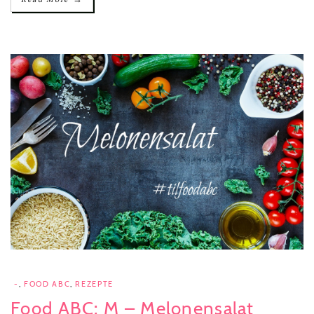
-
,
FOOD ABC
,
REZEPTE
Food ABC: M – Melonensalat