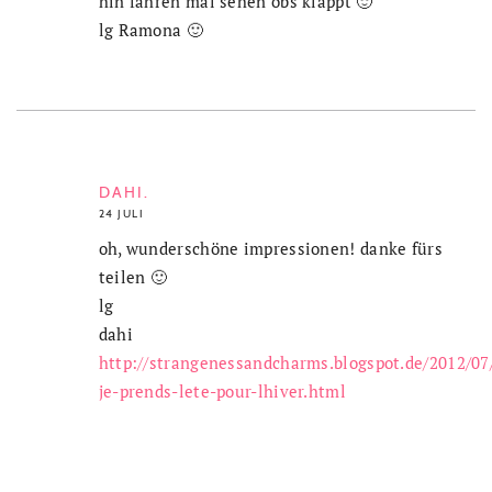
hin fahren mal sehen obs klappt 🙂
lg Ramona 🙂
DAHI.
24 JULI
oh, wunderschöne impressionen! danke fürs
teilen 🙂
lg
dahi
http://strangenessandcharms.blogspot.de/2012/07/
je-prends-lete-pour-lhiver.html