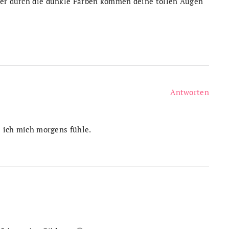
ber durch die dunkle Farben kommen deine tollen Augen
Antworten
ie ich mich morgens fühle.