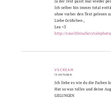
Ja der Text passt mal wieder per
Ich selber bin immer total entt
ohne vorher den Text gelesen zu
Liebe Grüßchen ,
Lea <3
http://yourlifeisafairytalephoto
VSCREAM
13 OKTOBER
Ich liebe es wie du die Farben 
Hat so was tolles und deine Au
GELUNGEN