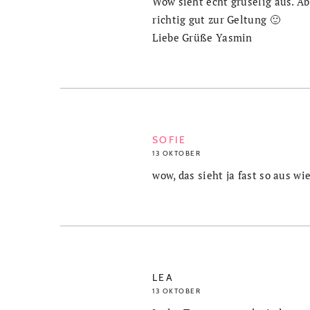
Wow sieht echt gruselig aus. A
richtig gut zur Geltung 🙂
Liebe Grüße Yasmin
SOFIE
13 OKTOBER
wow, das sieht ja fast so aus w
LEA
13 OKTOBER