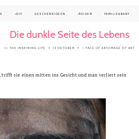
TE
DIY
GESCHENKIDEEN
REISEN
FAMILIE&BABY
Die dunkle Seite des Lebens
THE INSPIRING LIFE
13 OKTOBER
-
,
FACE OF ART/IMAGE OF ART
by
rifft sie einen mitten ins Gesicht und man verliert sein