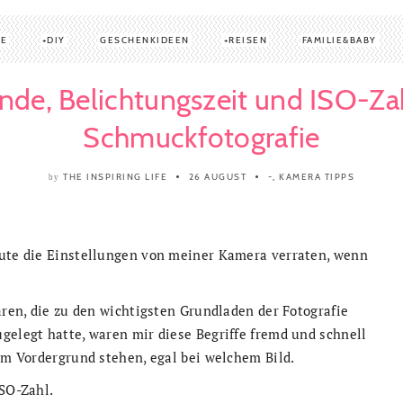
TE
DIY
GESCHENKIDEEN
REISEN
FAMILIE&BABY
nde, Belichtungszeit und ISO-Za
Schmuckfotografie
THE INSPIRING LIFE
26 AUGUST
-
,
KAMERA TIPPS
by
eute die Einstellungen von meiner Kamera verraten, wenn
ären, die zu den wichtigsten Grundladen der Fotografie
gelegt hatte, waren mir diese Begriffe fremd und schnell
 im Vordergrund stehen, egal bei welchem Bild.
ISO-Zahl.