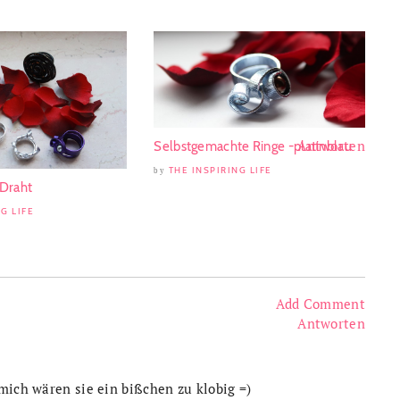
Antworten
Selbstgemachte Ringe -platinblau
THE INSPIRING LIFE
by
 Draht
G LIFE
Add Comment
Antworten
mich wären sie ein bißchen zu klobig =)