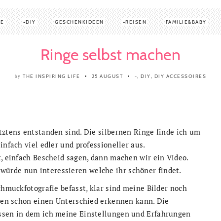
TE
DIY
GESCHENKIDEEN
REISEN
FAMILIE&BABY
Ringe selbst machen
THE INSPIRING LIFE
25 AUGUST
-
,
DIY
,
DIY ACCESSOIRES
by
tztens entstanden sind. Die silbernen Ringe finde ich um
infach viel edler und professioneller aus.
t, einfach Bescheid sagen, dann machen wir ein Video.
würde nun interessieren welche ihr schöner findet.
chmuckfotografie befasst, klar sind meine Bilder noch
igen schon einen Unterschied erkennen kann. Die
assen in dem ich meine Einstellungen und Erfahrungen