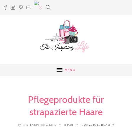
MENU
Pflegeprodukte für
strapazierte Haare
THE INSPIRING LIFE
11 MAI
-
,
ANZEIGE
,
BEAUTY
by