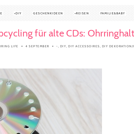
TE
DIY
GESCHENKIDEEN
REISEN
FAMILIE&BABY
cycling für alte CDs: Ohrringhal
IRING LIFE
4 SEPTEMBER
-
,
DIY
,
DIY ACCESSOIRES
,
DIY DEKORATION