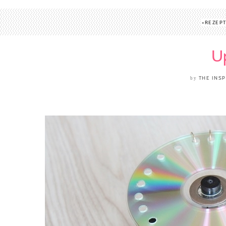
REZEP
Up
THE INSP
by