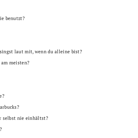
ie benutzt?
ingst laut mit, wenn du alleine bist?
r am meisten?
e?
tarbucks?
r selbst nie einhältst?
?