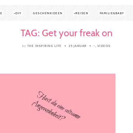
TE
DIY
GESCHENKIDEEN
REISEN
FAMILIE&BABY
TAG: Get your freak on
THE INSPIRING LIFE
25 JANUAR
-
,
VIDEOS
by