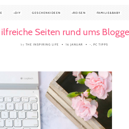
TE
DIY
GESCHENKIDEEN
REISEN
FAMILIE&BABY
ilfreiche Seiten rund ums Blogg
THE INSPIRING LIFE
16 JANUAR
-
,
PC TIPPS
by