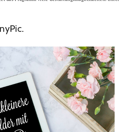
.
inyPic.