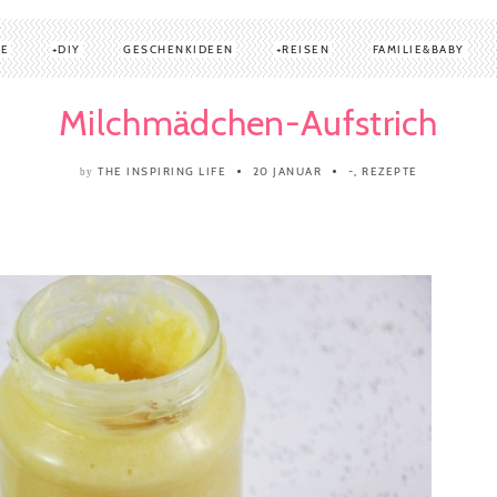
TE
DIY
GESCHENKIDEEN
REISEN
FAMILIE&BABY
Milchmädchen-Aufstrich
THE INSPIRING LIFE
20 JANUAR
-
,
REZEPTE
by