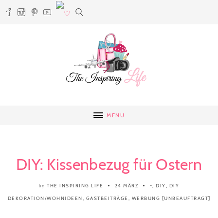
MENU
DIY: Kissenbezug für Ostern
THE INSPIRING LIFE
24 MÄRZ
-
,
DIY
,
DIY
by
DEKORATION/WOHNIDEEN
,
GASTBEITRÄGE
,
WERBUNG [UNBEAUFTRAGT]