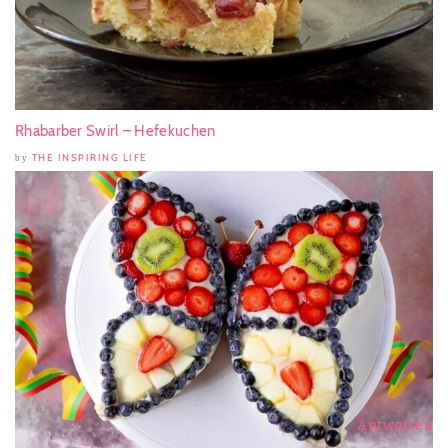
Rhabarber Swirl – Hefekuchen
THE INSPIRING LIFE
by
Antworten