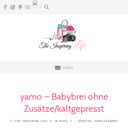
MENU
yamo – Babybrei ohne
Zusätze/kaltgepresst
THE INSPIRING LIFE
18 MÄRZ
-
,
ANZEIGE
,
FAMILIE&BABY
by