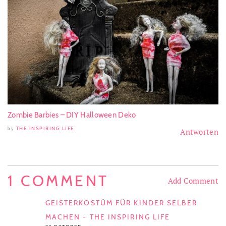
Zombie Barbies – DIY Halloween Deko
THE INSPIRING LIFE
by
Antworten
1 COMMENT
Add Comment
GEISTERKOSTÜM FÜR KINDER SELBER
MACHEN - THE INSPIRING LIFE