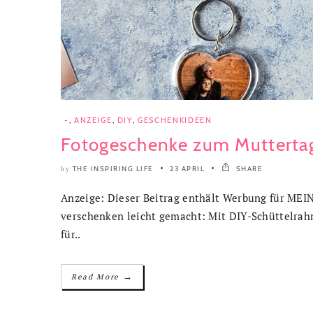
-
,
ANZEIGE
,
DIY
,
GESCHENKIDEEN
Fotogeschenke zum Mutterta
THE INSPIRING LIFE
23 APRIL
SHARE
by
Anzeige: Dieser Beitrag enthält Werbung für ME
verschenken leicht gemacht: Mit DIY-Schüttelrah
für..
→
Read More