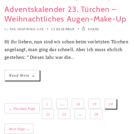
Adventskalender 23. Türchen –
Weihnachtliches Augen-Make-Up
THE INSPIRING LIFE
23 DEZEMBER
SHARE
by
Hi ihr lieben, nun sind wir schon beim vorletzten Türchen
angelangt, man ging das schnell. Aber ich muss ehrlich
gestehen: ” Dieses Jahr war die..
→
Read More
1
…
18
19
20
← Previous Page
21
22
…
28
Next Page →