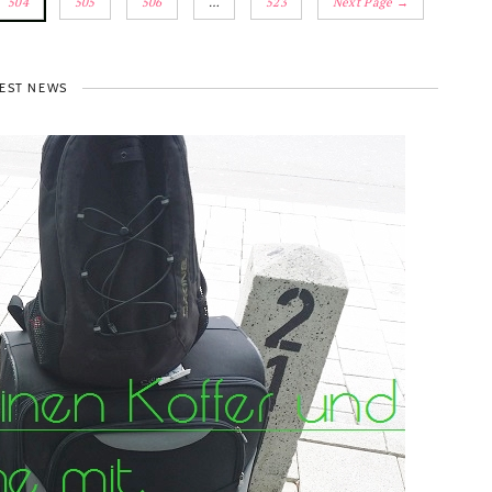
504
505
506
…
523
Next Page →
EST NEWS