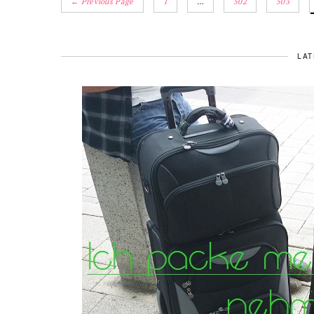
← Previous Page
1
…
502
503
LAT